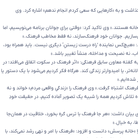
گذاشت و به «کارهایی که سعی کردم انجام ندهم» اشاره کرد. وی
نه هستند.» وی تاکید کرد: «وقتی برای جوانان برنامه می‌نویسیم، اما
می‌سازیم. جوانان خود فرهنگ‌سازند، نه فقط مخاطب فرهنگ.»
د: «هیچ‌کس نماینده ‘راه درست زیستنِ’ دیگری نیست. باید همراه بود،
تخاب، نه نصیحت و مداخله، منشأ تغییر باشد.»
 به گفته معاون سابق فرهنگی: «اثر فرهنگ در سکوت اتفاق می‌افتد؛ در
‌تر، یا امیدوارتر زندگی کند. هرگاه فکر کردیم می‌شود با یک دستور یا
شده‌ایم.»
ا فرهنگ اشتباه گرفت.» وی فرهنگ را «زندگیِ واقعی مردم» خواند و نه
ه تلاش کردیم همه را شبیه یک تصویر آماده کنیم، در حقیقت خودِ
اری بیان داشت: «هر جا فرهنگ با ترس گره بخورد، خلاقیت در همان‌جا
، به خیال.»
ا «خانه پرسش» دانست و افزود: «فرهنگ با امر و نهی رشد نمی‌کند، با