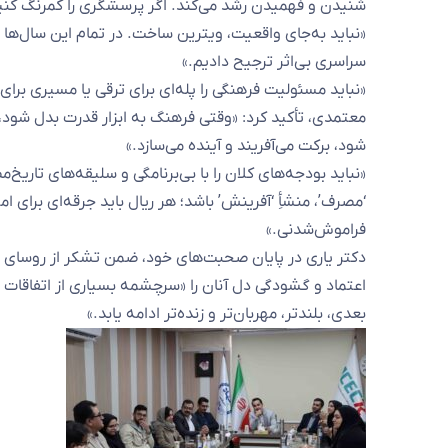
شنیدن و فهمیدن رشد می‌کند. اگر پرسشگری را کمرنگ کنیم،
«نباید به‌جای واقعیت، ویترین ساخت. در تمام این سال‌ها 
سراسری بی‌اثر ترجیح دادیم.»
«نباید مسئولیت فرهنگی را پله‌ای برای ترقی یا مسیری برای د
معتمدی، تأکید کرد: «وقتی فرهنگ به ابزار قدرت بدل شود، ج
شود، برکت می‌آفریند و آینده می‌سازد.»
«نباید بودجه‌های کلان را با بی‌برنامگی و سلیقه‌های تاریخ
‘مصرف’، منشأِ ‘آفرینش’ باشد؛ هر ریال باید جرقه‌ای برای ا
فراموش‌شدنی.»
دکتر یاری در پایان صحبت‌های خود، ضمن تشکر از روسای س
اعتماد و گشودگی دل آنان را «سرچشمه بسیاری از اتفاقات م
بعدی، بلندتر، مهربان‌تر و زنده‌تر ادامه یابد.»