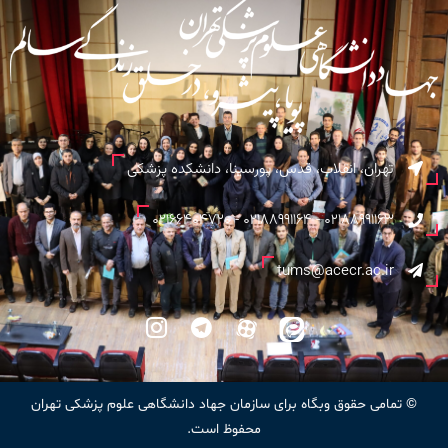
تهران، انقلاب، قدس، پورسینا، دانشکده پزشکی
02188991163 - 02188991164 - 02166404720
tums@acecr.ac.ir
© تمامی حقوق وبگاه برای سازمان جهاد دانشگاهی علوم پزشکی تهران
محفوظ است.