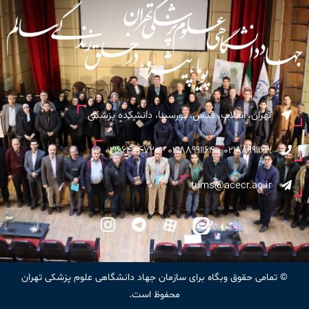
تهران، انقلاب، قدس، پورسینا، دانشکده پزشکی
02188991163 - 02188991164 - 02166404720
tums@acecr.ac.ir
© تمامی حقوق وبگاه برای سازمان جهاد دانشگاهی علوم پزشکی تهران
محفوظ است.