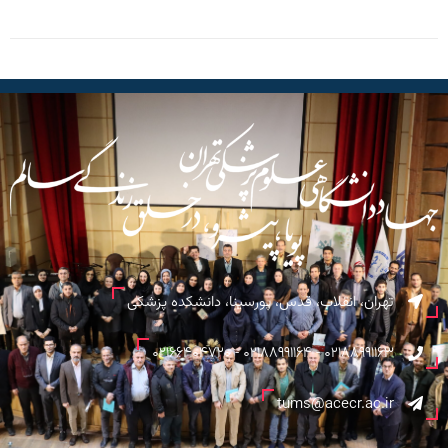
تهران، انقلاب، قدس، پورسینا، دانشکده پزشکی
02188991163 - 02188991164 - 02166404720
tums@acecr.ac.ir