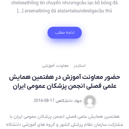
chelseathông tin chuyển nhượngcâu lạc bộ bóng đá
arsenalbóng đá atalantabundesligacầu thủ […]
ادامه مطلب
اسلایدر
معاونت آموزشی
حضور معاونت آموزش در هفتمین همایش
علمی فصلی انجمن پزشکان عمومی ایران
جهاد دانشگاهی
2016-08-17
هفتمین همایش علمی فصلی انجمن پزشکان عمومی ایران با
مشارکت سازمان نظام پزشکی کشور و گروه های آموزشی دانشگاه