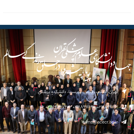
تهران، انقلاب، قدس، پورسینا، دانشکده پزشکی
02188991163 - 02188991164 - 02166404720
tums@acecr.ac.ir