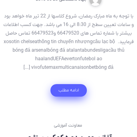
با توجه به ماه مبارک رمضان، شروع کلاسها از 22 تیر ماه خواهد بود
و ساعات تعیین سطح از 8:30 الی 16 می باشد. جهت کسب اطلاعات
بیشتر با شماره تماس های 66479520 و66479523 تماس حاصل
فرمایید. xosotin chelseathông tin chuyển nhượngcâu lạc bộ
bóng đá arsenalbóng đá atalantabundesligacầu thủ
haalandUEFAevertonfutebol ao
vivofutemaxmulticanaisonbetbóng đá […]
ادامه مطلب
معاونت آموزشی