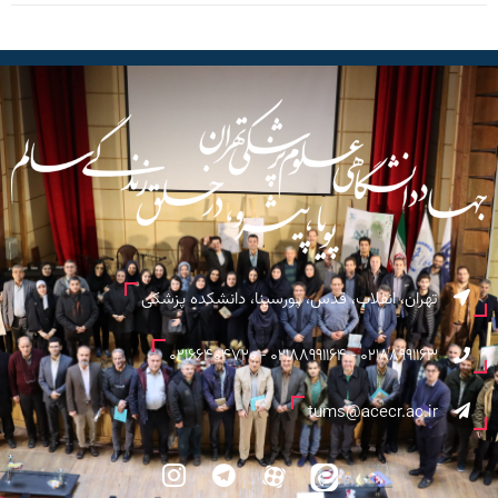
تهران، انقلاب، قدس، پورسینا، دانشکده پزشکی
02188991163 - 02188991164 - 02166404720
tums@acecr.ac.ir