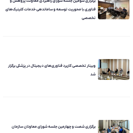
برگزاری سومین جلسه شورای راهبردی معاونت پژوهش و
فناوری با محوریت توسعه و ساماندهی خدمات کلینیک‌های
تخصصی
وبینار تخصصی کاربرد فناوری‌های دیجیتال در پزشکی برگزار
شد
برگزاری شصت و چهارمین جلسه شورای معاونان سازمان