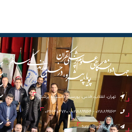
تهران، انقلاب، قدس، پورسینا، دانشکده پزشکی
02188991163 - 02188991164 - 02166404720
tums@acecr.ac.ir